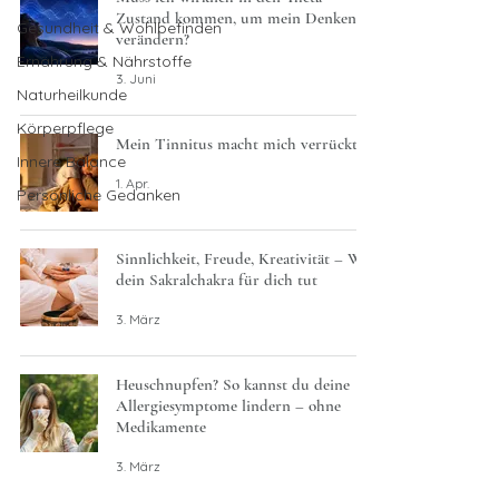
Zustand kommen, um mein Denken zu
Gesundheit & Wohlbefinden
verändern?
Ernährung & Nährstoffe
3. Juni
Naturheilkunde
Körperpflege
Mein Tinnitus macht mich verrückt
Innere Balance
1. Apr.
Persönliche Gedanken
Sinnlichkeit, Freude, Kreativität – Was
dein Sakralchakra für dich tut
3. März
Heuschnupfen? So kannst du deine
Allergiesymptome lindern – ohne
Medikamente
3. März