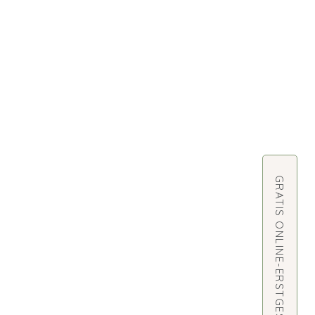
GRATIS ONLINE-ERSTGESPRÄCH BUCHEN
 sind energetische Hilfestellungen zur
t sich um keine Heilversprechen.