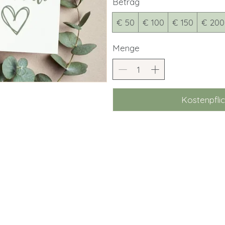
Betrag
€ 50
€ 100
€ 150
€ 200
Menge
Kostenpflic
Dein Gesundheit blüht bei uns