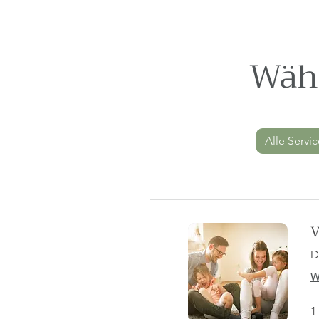
Wähl
Alle Servi
V
D
W
1