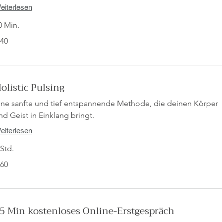
eiterlesen
0 Min.
 40
ro
olistic Pulsing
ine sanfte und tief entspannende Methode, die deinen Körper
nd Geist in Einklang bringt.
eiterlesen
 Std.
 60
ro
5 Min kostenloses Online-Erstgespräch