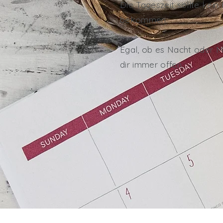
Die Tageszeit sollte kein
bekommen.
Egal, ob es Nacht oder M
dir immer offen.