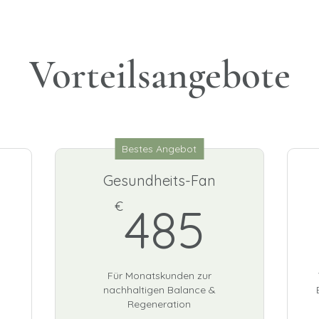
Vorteilsangebote
Bestes Angebot
Gesundheits-Fan
425€
485€
€
485
–
Für Monatskunden zur
nachhaltigen Balance &
Regeneration