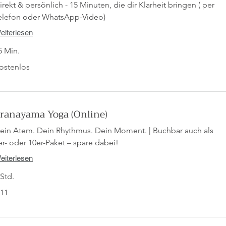
irekt & persönlich - 15 Minuten, die dir Klarheit bringen ( per
elefon oder WhatsApp-Video)
eiterlesen
5 Min.
stenlos
ostenlos
ranayama Yoga (Online)
ein Atem. Dein Rhythmus. Dein Moment. | Buchbar auch als
er- oder 10er-Paket – spare dabei!
eiterlesen
 Std.
 11
ro