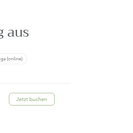
g aus
ga (online)
Jetzt buchen