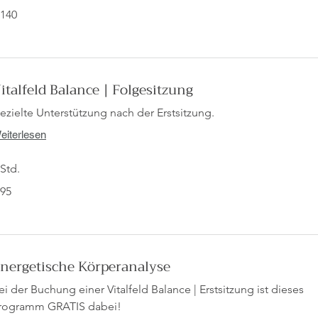
0
 140
ro
italfeld Balance | Folgesitzung
ezielte Unterstützung nach der Erstsitzung.
eiterlesen
 Std.
 95
ro
nergetische Körperanalyse
ei der Buchung einer Vitalfeld Balance | Erstsitzung ist dieses
rogramm GRATIS dabei!