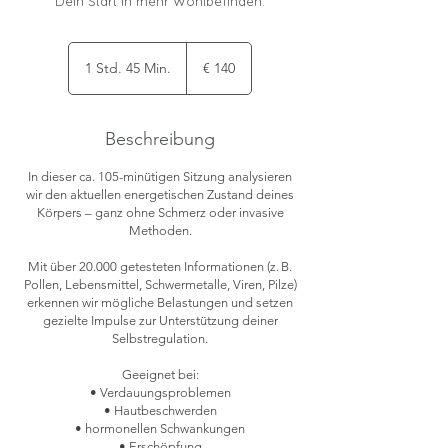
Dein Start in mehr Wohlbefinden.
140
Euro
1 Std. 45 Min.
1
€ 140
S
t
d
Beschreibung
4
5
In dieser ca. 105-minütigen Sitzung analysieren
M
wir den aktuellen energetischen Zustand deines
i
Körpers – ganz ohne Schmerz oder invasive
n
Methoden.
.
Mit über 20.000 getesteten Informationen (z. B.
Pollen, Lebensmittel, Schwermetalle, Viren, Pilze)
erkennen wir mögliche Belastungen und setzen
gezielte Impulse zur Unterstützung deiner
Selbstregulation.
Geeignet bei:
• Verdauungsproblemen
• Hautbeschwerden
• hormonellen Schwankungen
• Erschöpfung