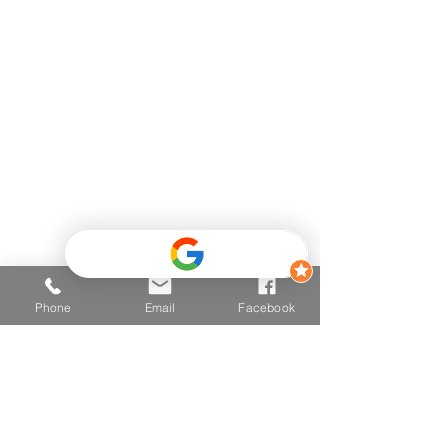
Telefon
+43 681 2025 2502
E-mail
hallo@vitalzone.at
Adresse
6290 Mayrhofen
Einfahrt Mitte 426,
(Hinter dem Post - Neugebäude
- TOP 3
)
Phone
Email
Facebook