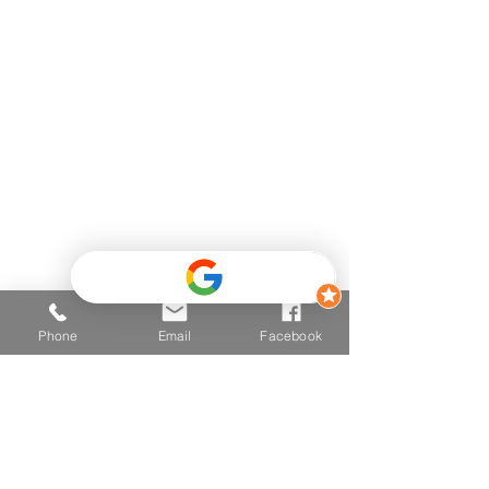
Telefon
+43 681 2025 2502
E-mail
hallo@vitalzone.at
Adresse
6290 Mayrhofen
Einfahrt Mitte 426,
(Hinter dem Post - Neugebäude
- TOP 3
)
Phone
Email
Facebook