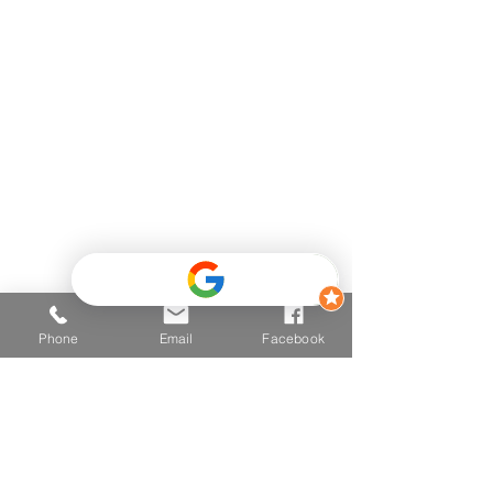
Telefon
+43 681 2025 2502
E-mail
hallo@vitalzone.at
Adresse
6290 Mayrhofen
Einfahrt Mitte 426,
(Hinter dem Post - Neugebäude
- TOP 3
)
Phone
Email
Facebook