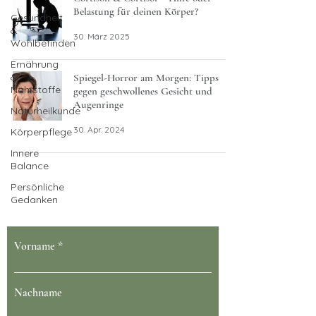
Belastung für deinen Körper?
Gesundheit
&
30. März 2025
Wohlbefinden
Ernährung
&
Spiegel-Horror am Morgen: Tipps
Nährstoffe
gegen geschwollenes Gesicht und
Augenringe
Naturheilkunde
30. Apr. 2024
Körperpflege
Innere
Balance
Persönliche
Dein Gesundheit blüht bei uns
Gedanken
Vorname
Nachname