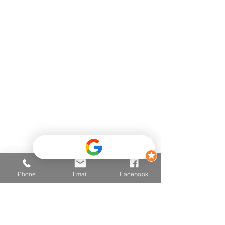
Kontaktinformationen
Telefon
+43 681 2025 2502
E-mail
hallo@vitalzone.at
Adresse
6290 Mayrhofen
Einfahrt Mitte 426,
(Hinter dem Post - Neugebäude
- TOP 3
)
Phone
Email
Facebook