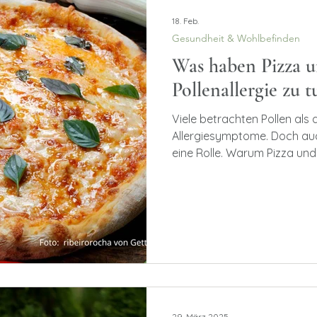
18. Feb.
Gesundheit & Wohlbefinden
Was haben Pizza 
Pollenallergie zu t
Viele betrachten Pollen als a
Allergiesymptome. Doch auc
eine Rolle. Warum Pizza und
wirken können als gedacht?
29. März 2025