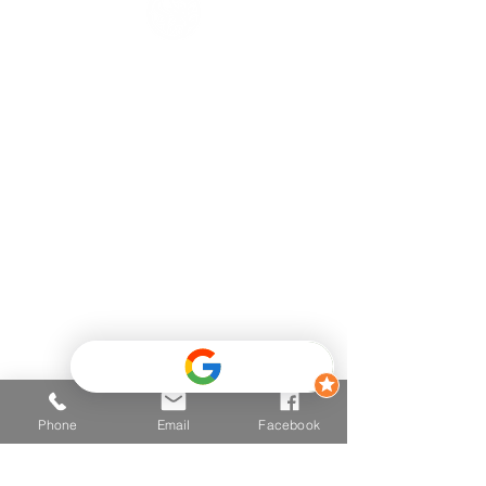
Kontaktinformationen
Telefon
+43 681 2025 2502
E-mail
hallo@vitalzone.at
Adresse
6290 Mayrhofen
Einfahrt Mitte 426,
(Hinter dem Post - Neugebäude
- TOP 3
)
Phone
Email
Facebook