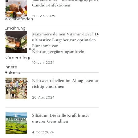
Candida-Infektionen
Gesundheit
&
20. Jan. 2025
Wohlbefinden
Ernährung
&
Maximiere deinen Vitamin-Level: Der
Nährstoffe
ultimative Ratgeber zur optimalen
Einnahme von
Naturheilkunde
Nahrungsergänzungsmitteln
Körperpflege
10. Juni 2024
Innere
Balance
Nährwerttabellen im Alltag lesen und
Persönliche
richtig einordnen
Gedanken
20. Apr. 2024
Silizium: Die stille Kraft hinter
unserer Gesundheit
4. März 2024