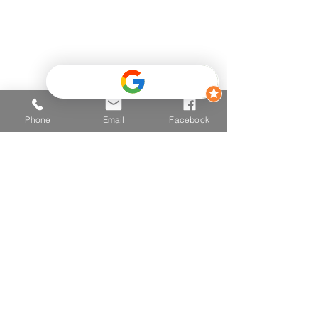
+43 681 2025 2502
E-mail
hallo@vitalzone.at
Adresse
6290 Mayrhofen
Einfahrt Mitte 426,
Phone
Email
Facebook
(Hinter dem Post - Neugebäude
- TOP 3
)