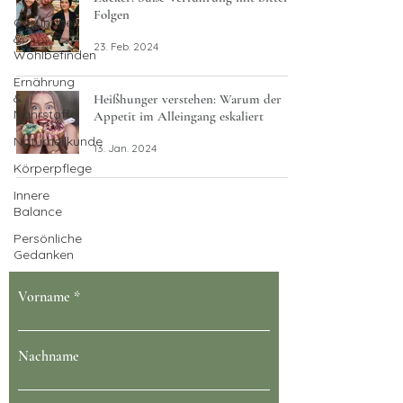
Folgen
Gesundheit
&
23. Feb. 2024
Wohlbefinden
Ernährung
&
Heißhunger verstehen: Warum der
Nährstoffe
Appetit im Alleingang eskaliert
Naturheilkunde
13. Jan. 2024
Körperpflege
Innere
Balance
Dein Gesundheit blüht bei uns
Persönliche
Gedanken
Vorname
Nachname