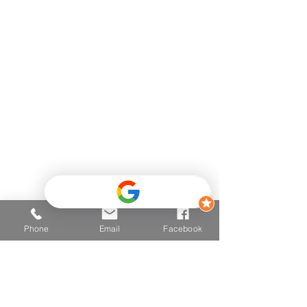
Telefon
+43 681 2025 2502
E-mail
hallo@vitalzone.at
Adresse
6290 Mayrhofen
Einfahrt Mitte 426,
(Hinter dem Post - Neugebäude
- TOP 3
)
Phone
Email
Facebook