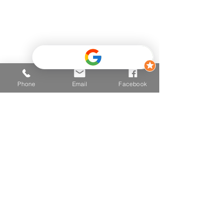
Phone
Email
Facebook
Die auf dieser Website beschriebenen Methoden – Vitalfeld-
Therapie, Holistic Pulsing und Bachblüten-Beratung – sind
energetische Hilfestellungen zur Aktivierung der
Selbstheilungskräfte und ersetzen keine medizinische Diagnose
oder Behandlung. Es handelt sich um keine Heilversprechen.
Die Anwendungen sind für die meisten Menschen gut geeignet,
dennoch gibt es Kontraindikationen:
Bei elektronischen Implantaten (z. B. Herzschrittmacher),