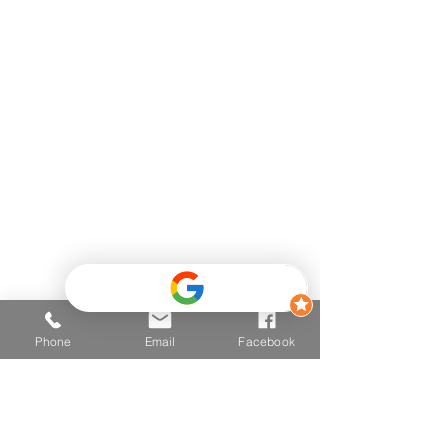
Kontaktinformationen
Telefon
+43 681 2025 2502
E-mail
hallo@vitalzone.at
Adresse
6290 Mayrhofen
Einfahrt Mitte 426,
(Hinter dem Post - Neugebäude
- TOP 3
)
Phone
Email
Facebook