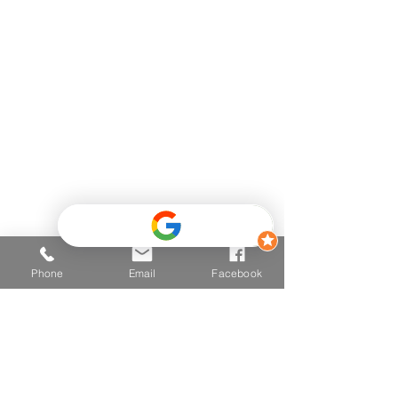
Telefon
+43 681 2025 2502
E-mail
hallo@vitalzone.at
Adresse
6290 Mayrhofen
Einfahrt Mitte 426,
(Hinter dem Post - Neugebäude
- TOP 3
)
Phone
Email
Facebook